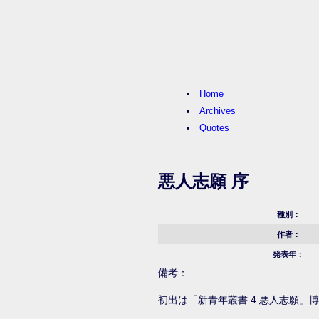
Home
Archives
Quotes
悪人志願 序
種別：
作者：
発表年：
備考：
初出は「新青年叢書 4 悪人志願」博文