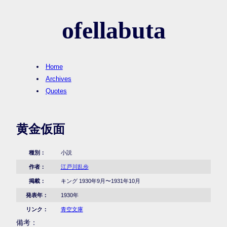
ofellabuta
Home
Archives
Quotes
黄金仮面
種別：
小説
作者：
江戸川乱歩
掲載：
キング 1930年9月〜1931年10月
発表年：
1930年
リンク：
青空文庫
備考：