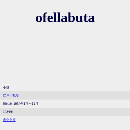
ofellabuta
小説
江戸川乱歩
日の出 1934年1月〜11月
1934年
青空文庫