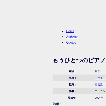
Home
Archives
Quotes
もうひとつのピアノ
種別：
漫画
作者：
一色まこ
監修：
越智晃
掲載：
モーニング
発表年：
2024年
備考：