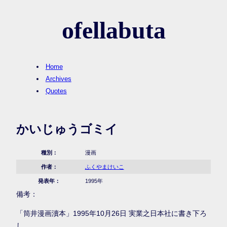
ofellabuta
Home
Archives
Quotes
かいじゅうゴミイ
種別：
漫画
作者：
ふくやまけいこ
発表年：
1995年
備考：
「筒井漫画瀆本」1995年10月26日 実業之日本社に書き下ろ
し