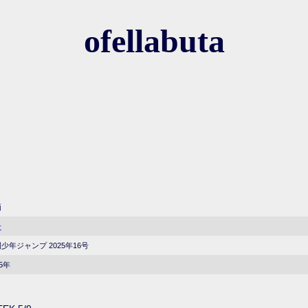
ofellabuta
画
一
少年ジャンプ 2025年16号
25年