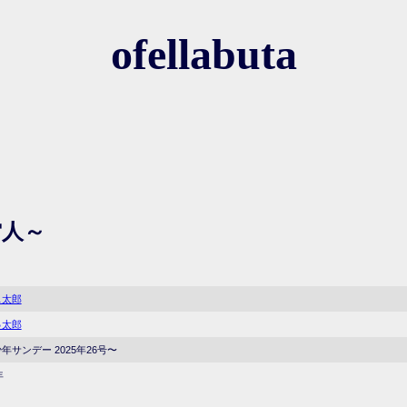
ofellabuta
雷人～
ス太郎
ゅ太郎
年サンデー 2025年26号〜
年