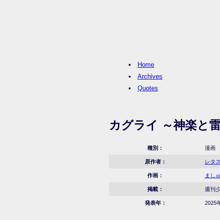
Home
Archives
Quotes
カグライ ～神楽と
種別：
漫画
原作者：
レタ
作画：
まし
掲載：
週刊少
発表年：
2025