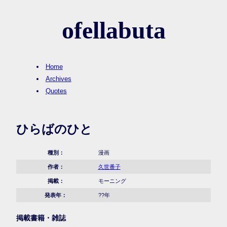
ofellabuta
Home
Archives
Quotes
ひらばのひと
種別：
漫画
作者：
久世番子
掲載：
モーニング
発表年：
??年
掲載書籍・雑誌