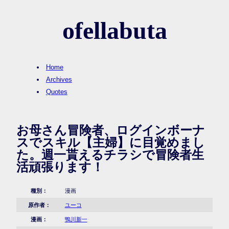
ofellabuta
Home
Archives
Quotes
お母さん冒険者、ログインボーナ
スでスキル【主婦】に目覚めまし
た。週一貰えるチラシで冒険者生
活頑張ります！
種別：
漫画
原作者：
ユーコ
漫画：
鴨川新一