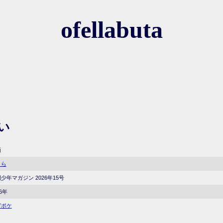
ofellabuta
い
画
くら
少年マガジン 2026年15号
26年
ガポケ