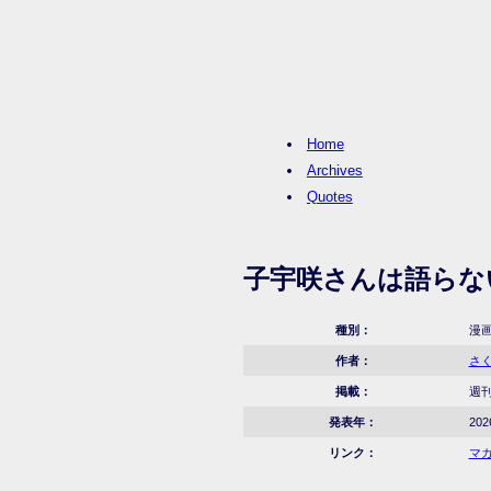
Home
Archives
Quotes
子宇咲さんは語らな
種別：
漫
作者：
さ
掲載：
週刊
発表年：
20
リンク：
マ