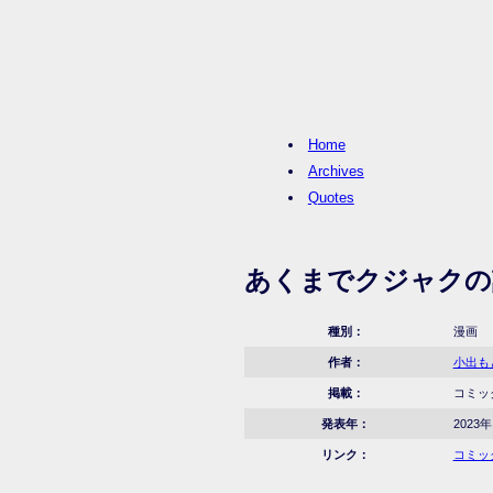
Home
Archives
Quotes
あくまでクジャクの
種別：
漫画
作者：
小出も
掲載：
コミック
発表年：
2023年
リンク：
コミック