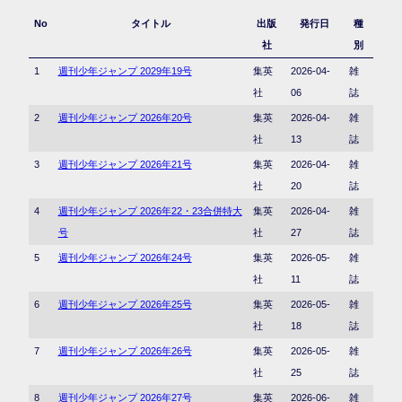
No
タイトル
出版
発行日
種
社
別
1
週刊少年ジャンプ 2029年19号
集英
2026-04-
雑
社
06
誌
2
週刊少年ジャンプ 2026年20号
集英
2026-04-
雑
社
13
誌
3
週刊少年ジャンプ 2026年21号
集英
2026-04-
雑
社
20
誌
4
週刊少年ジャンプ 2026年22・23合併特大
集英
2026-04-
雑
号
社
27
誌
5
週刊少年ジャンプ 2026年24号
集英
2026-05-
雑
社
11
誌
6
週刊少年ジャンプ 2026年25号
集英
2026-05-
雑
社
18
誌
7
週刊少年ジャンプ 2026年26号
集英
2026-05-
雑
社
25
誌
8
週刊少年ジャンプ 2026年27号
集英
2026-06-
雑