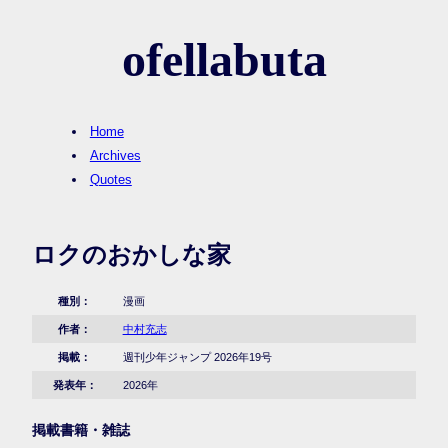
ofellabuta
Home
Archives
Quotes
ロクのおかしな家
種別：
漫画
作者：
中村充志
掲載：
週刊少年ジャンプ 2026年19号
発表年：
2026年
掲載書籍・雑誌