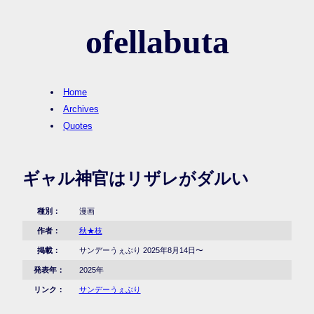
ofellabuta
Home
Archives
Quotes
ギャル神官はリザレがダルい
種別：
漫画
作者：
秋★枝
掲載：
サンデーうぇぶり 2025年8月14日〜
発表年：
2025年
リンク：
サンデーうぇぶり