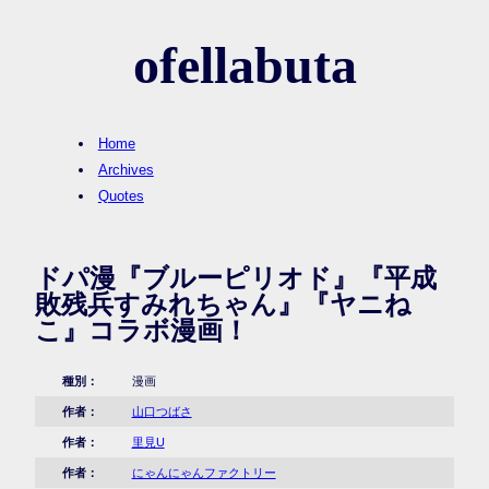
ofellabuta
Home
Archives
Quotes
ドパ漫『ブルーピリオド』『平成
敗残兵すみれちゃん』『ヤニね
こ』コラボ漫画！
種別：
漫画
作者：
山口つばさ
作者：
里見U
作者：
にゃんにゃんファクトリー