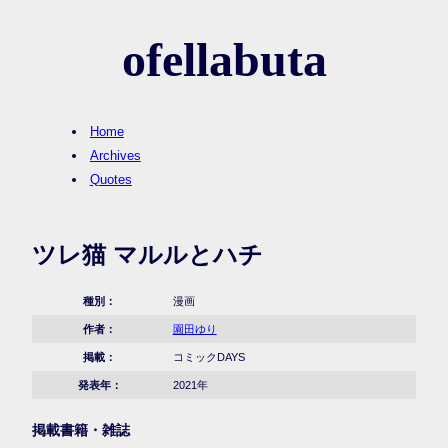
ofellabuta
Home
Archives
Quotes
ツレ猫 マルルとハチ
種別：
漫画
作者：
園田ゆり
掲載：
コミックDAYS
発表年：
2021年
掲載書籍・雑誌