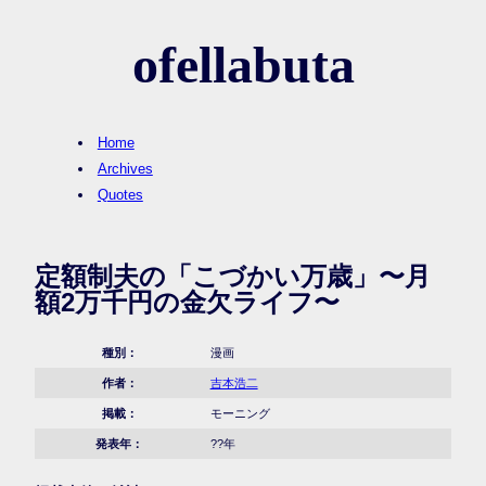
ofellabuta
Home
Archives
Quotes
定額制夫の「こづかい万歳」〜月
額2万千円の金欠ライフ〜
種別：
漫画
作者：
吉本浩二
掲載：
モーニング
発表年：
??年