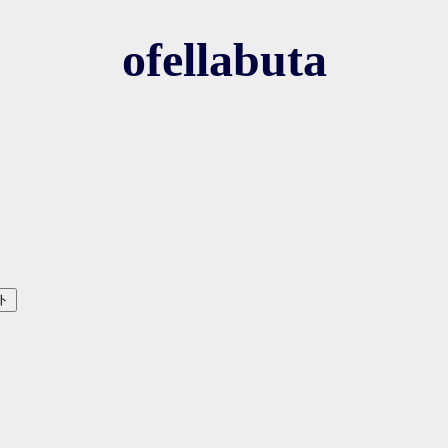
ofellabuta
ト