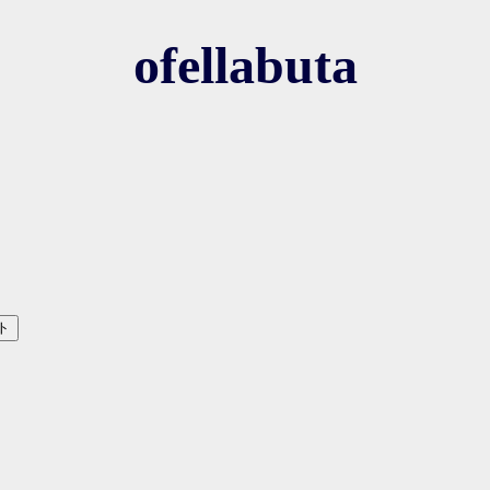
ofellabuta
ト