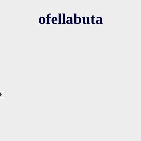
ofellabuta
ト