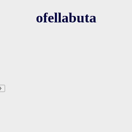
ofellabuta
ト