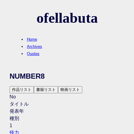
ofellabuta
Home
Archives
Quotes
NUMBER8
作品リスト
書籍リスト
映画リスト
No
タイトル
発表年
種別
1
怪力