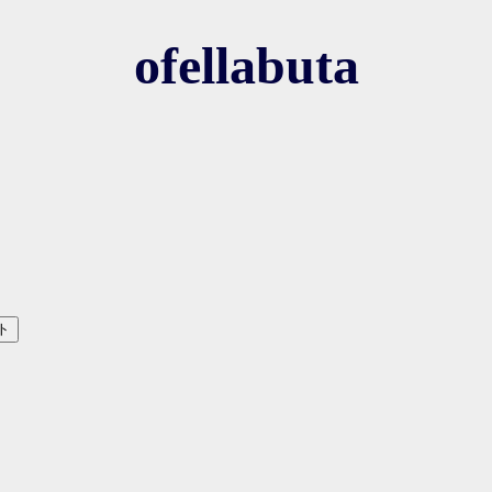
ofellabuta
ト