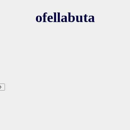
ofellabuta
ト