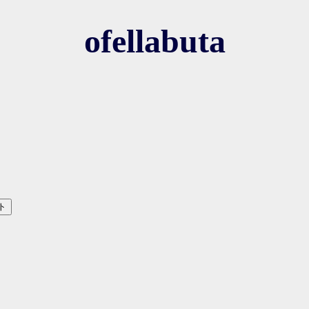
ofellabuta
ト