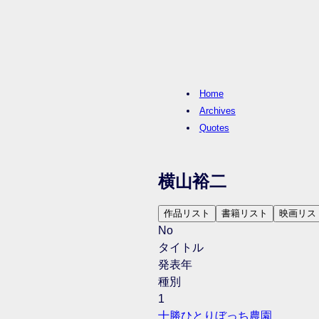
Home
Archives
Quotes
横山裕二
作品リスト
書籍リスト
映画リス
No
タイトル
発表年
種別
1
十勝ひとりぼっち農園