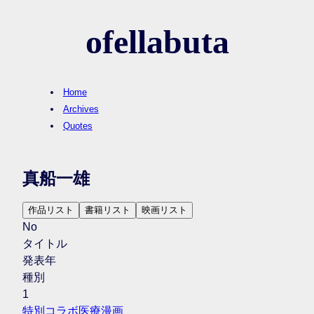
ofellabuta
Home
Archives
Quotes
真船一雄
作品リスト
書籍リスト
映画リスト
No
タイトル
発表年
種別
1
特別コラボ医療漫画