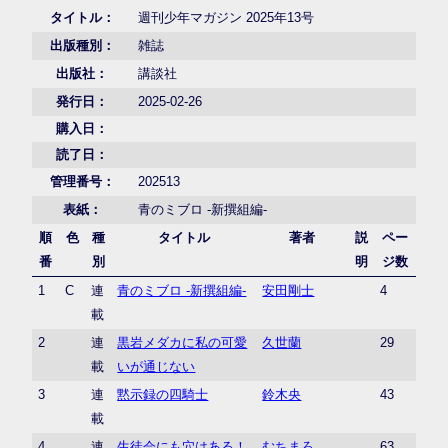
タイトル：
週刊少年マガジン 2025年13号
出版種別：
雑誌
出版社：
講談社
発行日：
2025-02-26
購入日：
読了日：
管理番号：
202513
表紙：
青のミブロ -新撰組編-
順
色
種
タイトル
著者
説
ペー
番
別
明
ジ数
1
C
連
青のミブロ -新撰組編-
安田剛士
4
載
2
連
黒岩メダカに私の可愛
久世蘭
29
載
いが通じない
3
連
黙示録の四騎士
鈴木央
43
載
4
連
生徒会にも穴はある！
むちまろ
63