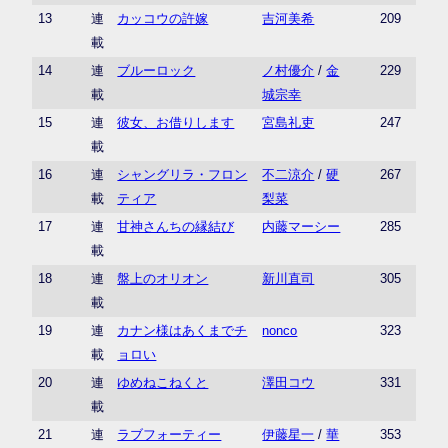
13
連
カッコウの許嫁
吉河美希
209
載
14
連
ブルーロック
ノ村優介
/
金
229
載
城宗幸
15
連
彼女、お借りします
宮島礼吏
247
載
16
連
シャングリラ・フロン
不二涼介
/
硬
267
載
ティア
梨菜
17
連
甘神さんちの縁結び
内藤マーシー
285
載
18
連
盤上のオリオン
新川直司
305
載
19
連
カナン様はあくまでチ
nonco
323
載
ョロい
20
連
ゆめねこねくと
澤田コウ
331
載
21
連
ラブフォーティー
伊藤星一
/
華
353