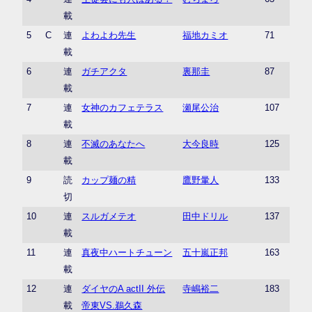
載
5
C
連
よわよわ先生
福地カミオ
71
載
6
連
ガチアクタ
裏那圭
87
載
7
連
女神のカフェテラス
瀬尾公治
107
載
8
連
不滅のあなたへ
大今良時
125
載
9
読
カップ麺の精
鷹野暈人
133
切
10
連
スルガメテオ
田中ドリル
137
載
11
連
真夜中ハートチューン
五十嵐正邦
163
載
12
連
ダイヤのA actII 外伝
寺嶋裕二
183
載
帝東VS.鵜久森