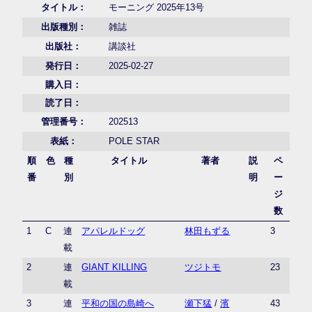
タイトル：
モーニング 2025年13号
出版種別：
雑誌
出版社：
講談社
発行日：
2025-02-27
購入日：
読了日：
管理番号：
202513
表紙：
POLE STAR
順
色
種
タイトル
著者
説
ペ
番
別
明
ー
ジ
数
1
C
連
アパレルドッグ
林田もずる
3
載
2
連
GIANT KILLING
ツジトモ
23
載
3
連
平和の国の島崎へ
瀬下猛
/
濱
43