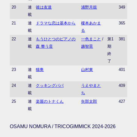
20
連
彼は友達
浦野月鼓
349
載
21
連
ドラマな恋は基本から
榎本あかま
365
載
る
22
連
もうひとつのピアノの
一色まこと
/
第1
381
載
森 整う音
越智晃
期
終
了
23
連
猫奥
山村東
401
載
24
連
クッキングパパ
うえやまと
409
載
ち
25
連
楽屋のトナくん
矢部太郎
427
載
OSAMU NOMURA / TRICOGIMMICK 2024-2026