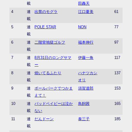
載
田轟天
4
連
出禁のモグラ
江口夏美
61
載
5
連
POLE STAR
NON
77
載
6
連
二階堂地獄ゴルフ
福本伸行
97
載
7
連
8月31日のロングサマ
伊藤一角
117
載
ー
8
連
焼いてるふたり
ハナツカシ
137
載
オリ
9
連
ボールパークでつかま
須賀達郎
153
載
えて！
10
連
バッドベイビーは泣か
鳥飼茜
165
載
ない
11
連
だんドーン
泰三子
185
載