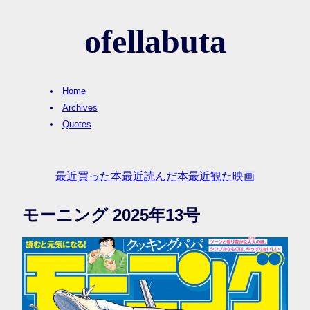
ofellabuta
Home
Archives
Quotes
最近買った本
最近読んだ本
最近観た映画
モーニング 2025年13号