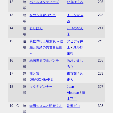
12
連
バトルスタディーズ
なきぼくろ
205
載
13
連
きのう何食べた？
よしながふ
223
載
み
14
連
とりぱん
とりのなん
241
載
子
15
連
異世界町工場無双 ～信
アビディ井
245
載
頼と実績の異世界征服
上
/
見ル野
～
栄司
16
連
絶滅世界で食パンを
あおいまし
265
載
ろう
17
連
龍と霊 -
東直輝
/
久
283
載
DRAGON&APE-
正人
18
連
マタギガンナー
Juan
307
載
Albarran
/
藤
本正二
19
C
連
織田ちゃんと明智くん
常盤ギヨ
328
載