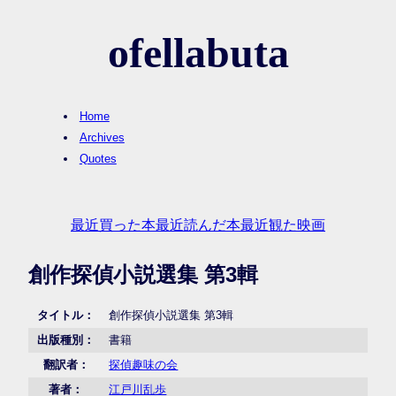
ofellabuta
Home
Archives
Quotes
最近買った本
最近読んだ本
最近観た映画
創作探偵小説選集 第3輯
タイトル：
創作探偵小説選集 第3輯
出版種別：
書籍
翻訳者：
探偵趣味の会
著者：
江戸川乱歩