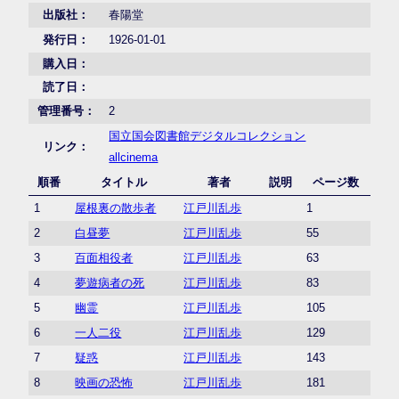
出版社：
春陽堂
発行日：
1926-01-01
購入日：
読了日：
管理番号：
2
国立国会図書館デジタルコレクション
リンク：
allcinema
順番
タイトル
著者
説明
ページ数
1
屋根裏の散歩者
江戸川乱歩
1
2
白昼夢
江戸川乱歩
55
3
百面相役者
江戸川乱歩
63
4
夢遊病者の死
江戸川乱歩
83
5
幽霊
江戸川乱歩
105
6
一人二役
江戸川乱歩
129
7
疑惑
江戸川乱歩
143
8
映画の恐怖
江戸川乱歩
181