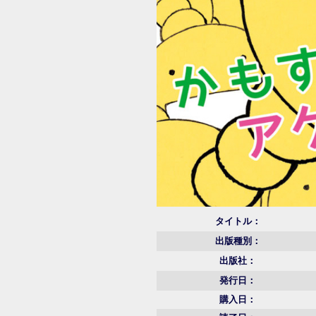
タイトル：
出版種別：
出版社：
発行日：
購入日：