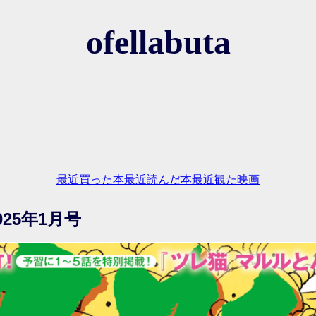
ofellabuta
最近買った本
最近読んだ本
最近観た映画
25年1月号