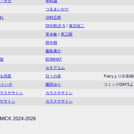
・サガ
幸村誠
つるまいかだ
れ
沙村広明
DOUBLE-S
/
真苅信二
草水敏
/
恵三朗
田中相
藤島康介
国
BOMHAT
セキアユム
る惑星
日々の杏
Palcyより出張
ルとハチ
園田ゆり
コミックDAYS
ラスヤサトシ
カラスヤサトシ
ヤサトシ
カラスヤサトシ
ICK 2024-2026