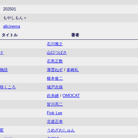
202501
もやしもん＋
allcinema
タイトル
著者
石川雅之
ド
山口つばさ
石黒正数
物語
薄雲ねず
/
多崎礼
榎本俊二
咲くころ
城戸志保
此糸縫
/
OMOCAT
皆川亮二
Fiok Lee
北道正幸
変
うめざわしゅん