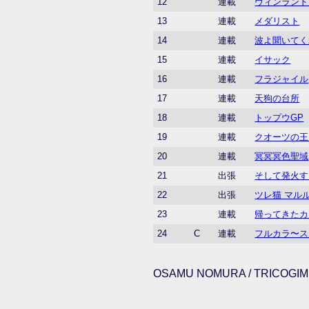
12
連載
ヴィンランド
13
連載
メダリスト
14
連載
波よ聞いてく
15
連載
イサック
16
連載
フラジャイル
17
連載
天狗の台所
18
連載
トップウGP
19
連載
クオーツの王
20
連載
冥冥冥色聖域
21
出張
そして発火す
22
出張
ツレ猫 マル
23
連載
帰ってきたカ
24
C
連載
フルカラ〜ス
OSAMU NOMURA / TRICOGIMM