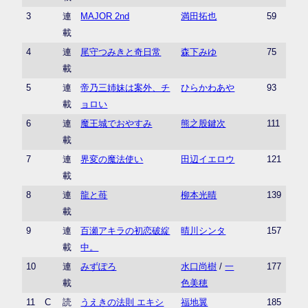
3
連
MAJOR 2nd
満田拓也
59
載
4
連
尾守つみきと奇日常
森下みゆ
75
載
5
連
帝乃三姉妹は案外、チ
ひらかわあや
93
載
ョロい
6
連
魔王城でおやすみ
熊之股鍵次
111
載
7
連
界変の魔法使い
田辺イエロウ
121
載
8
連
龍と苺
柳本光晴
139
載
9
連
百瀬アキラの初恋破綻
晴川シンタ
157
載
中。
10
連
みずぽろ
水口尚樹
/
一
177
載
色美穂
11
C
読
うえきの法則 エキシ
福地翼
185