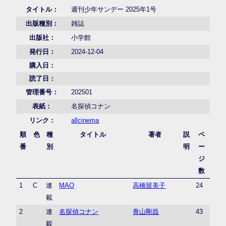
タイトル：
週刊少年サンデー 2025年1号
出版種別：
雑誌
出版社：
小学館
発行日：
2024-12-04
購入日：
読了日：
管理番号：
202501
表紙：
名探偵コナン
リンク：
allcinema
順
色
種
タイトル
著者
説
ペ
番
別
明
ー
ジ
数
1
C
連
MAO
高橋留美子
24
載
2
連
名探偵コナン
青山剛昌
43
載