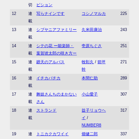
切
ビション
12
連
写らナインです
コシノマルカ
225
載
13
連
シブヤニアファミリー
久米田康治
243
載
14
連
シテの花 ー能楽師・
壱原ちぐさ
251
載
葉賀琥太郎の咲き方ー
15
連
廻天のアルバス
牧彰久
/
箭坪
271
載
幹
16
連
イチカバチカ
本間仁助
289
載
17
連
舞妓さんちのまかない
小山愛子
307
載
さん
18
連
ストランド
益子リョウヘ
317
載
イ
/
NUMBER8
19
連
トニカクカワイイ
畑健二郎
337