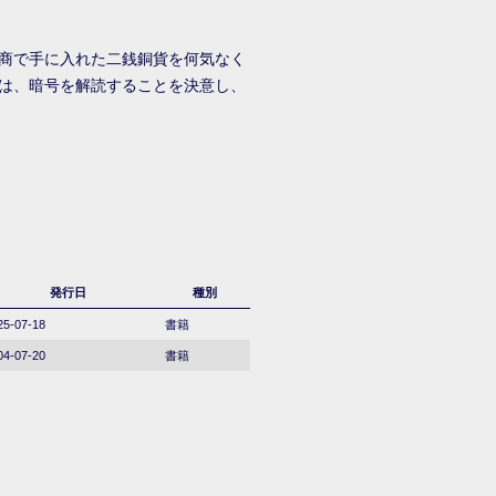
商で手に入れた二銭銅貨を何気なく
は、暗号を解読することを決意し、
発行日
種別
25-07-18
書籍
04-07-20
書籍