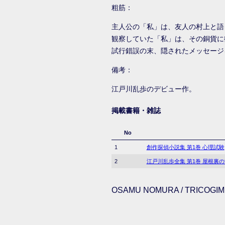
粗筋：
主人公の「私」は、友人の村上と語
観察していた「私」は、その銅貨に
試行錯誤の末、隠されたメッセージを
備考：
江戸川乱歩のデビュー作。
掲載書籍・雑誌
No
1
創作探偵小説集 第1巻 心理試験
2
江戸川乱歩全集 第1巻 屋根裏
OSAMU NOMURA / TRICOGIMM