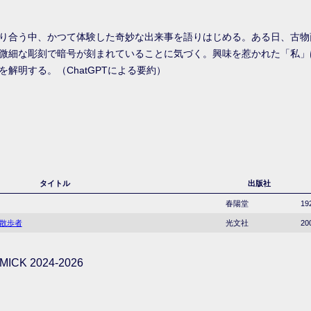
り合う中、かつて体験した奇妙な出来事を語りはじめる。ある日、古物
微細な彫刻で暗号が刻まれていることに気づく。興味を惹かれた「私」
解明する。（ChatGPTによる要約）
タイトル
出版社
春陽堂
19
の散歩者
光文社
20
ICK 2024-2026