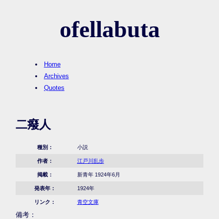
ofellabuta
Home
Archives
Quotes
二癈人
種別：
小説
作者：
江戸川乱歩
掲載：
新青年 1924年6月
発表年：
1924年
リンク：
青空文庫
備考：