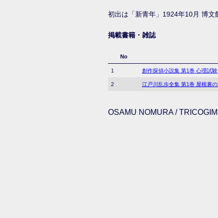
初出は「新青年」1924年10月 博文
掲載書籍・雑誌
No
1
創作探偵小説集 第1巻 心理試験
2
江戸川乱歩全集 第1巻 屋根裏
OSAMU NOMURA / TRICOGIMM