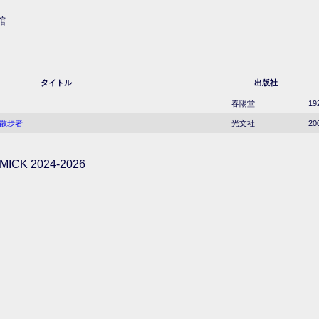
館
タイトル
出版社
春陽堂
19
の散歩者
光文社
20
ICK 2024-2026