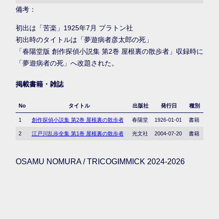
備考：
初出は「苦楽」1925年7月 プラトン社
初出時のタイトルは「夢遊病者彦太郎の死」
「春陽堂版 創作探偵小説集 第2巻 屋根裏の散歩者」収録時に
「夢遊病者の死」へ改題された。
掲載書籍・雑誌
No
タイトル
出版社
発行日
種別
1
創作探偵小説集 第2巻 屋根裏の散歩者
春陽堂
1926-01-01
書籍
2
江戸川乱歩全集 第1巻 屋根裏の散歩者
光文社
2004-07-20
書籍
OSAMU NOMURA / TRICOGIMMICK 2024-2026