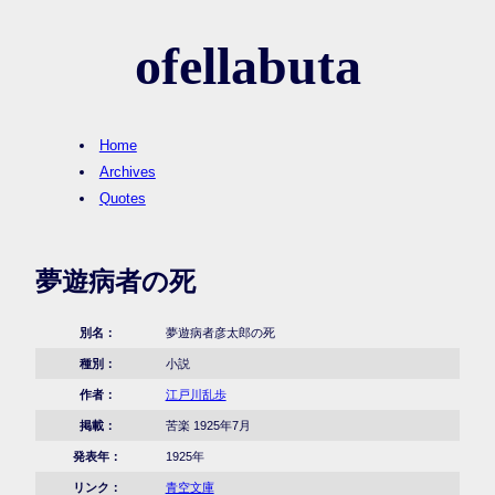
ofellabuta
Home
Archives
Quotes
夢遊病者の死
別名：
夢遊病者彦太郎の死
種別：
小説
作者：
江戸川乱歩
掲載：
苦楽 1925年7月
発表年：
1925年
リンク：
青空文庫