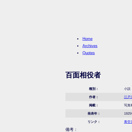
Home
Archives
Quotes
百面相役者
種別：
小説
作者：
江戸
掲載：
写真報
発表年：
192
リンク：
青空
備考：