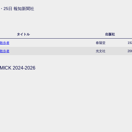
・25日 報知新聞社
タイトル
出版社
の散歩者
春陽堂
19
の散歩者
光文社
20
ICK 2024-2026