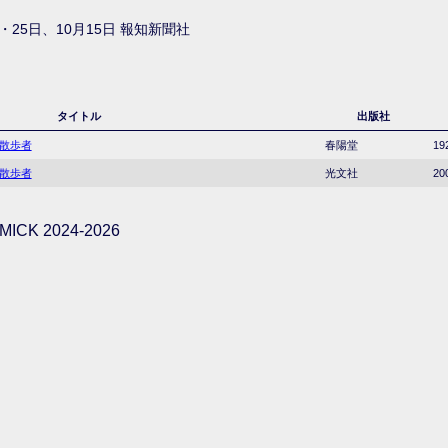
・25日、10月15日 報知新聞社
タイトル
出版社
の散歩者
春陽堂
19
の散歩者
光文社
20
ICK 2024-2026