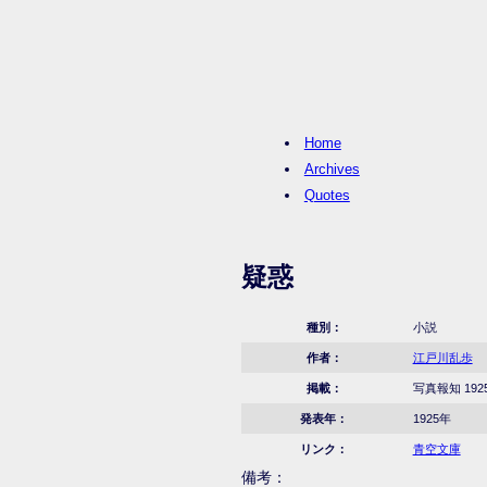
Home
Archives
Quotes
疑惑
種別：
小説
作者：
江戸川乱歩
掲載：
写真報知 192
発表年：
1925年
リンク：
青空文庫
備考：