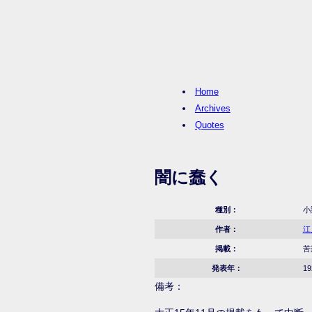
Home
Archives
Quotes
闇に蠢く
種別：
小
作者：
江
掲載：
苦
発表年：
1
備考：