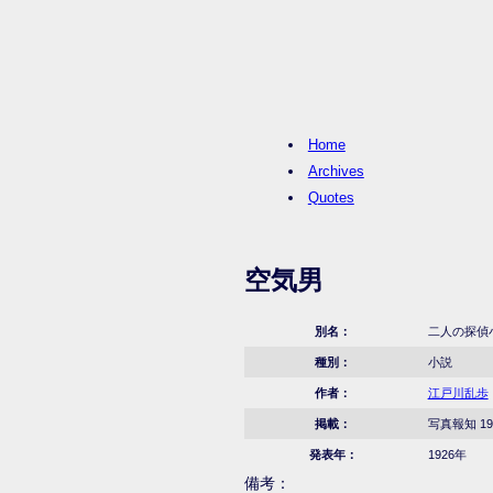
Home
Archives
Quotes
空気男
別名：
二人の探偵
種別：
小説
作者：
江戸川乱歩
掲載：
写真報知 19
発表年：
1926年
備考：