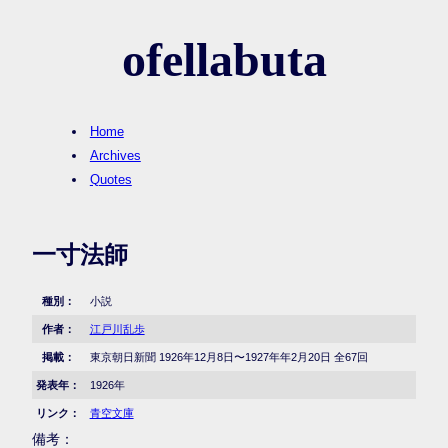
ofellabuta
Home
Archives
Quotes
一寸法師
種別：
小説
作者：
江戸川乱歩
掲載：
東京朝日新聞 1926年12月8日〜1927年年2月20日 全67回
発表年：
1926年
リンク：
青空文庫
備考：