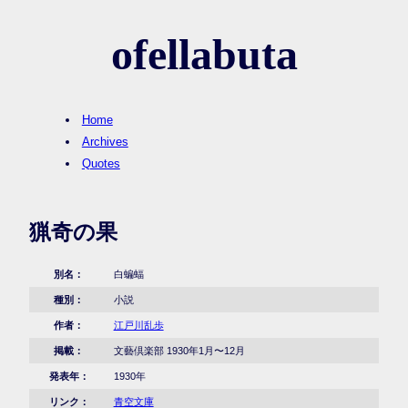
ofellabuta
Home
Archives
Quotes
猟奇の果
別名：
白蝙蝠
種別：
小説
作者：
江戸川乱歩
掲載：
文藝倶楽部 1930年1月〜12月
発表年：
1930年
リンク：
青空文庫