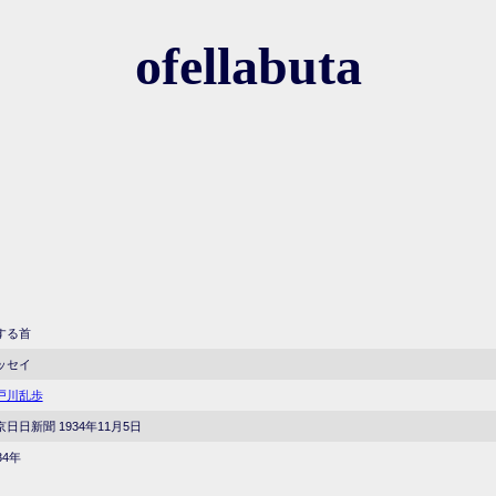
ofellabuta
する首
ッセイ
戸川乱歩
京日日新聞 1934年11月5日
34年