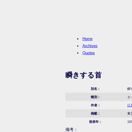
Home
Archives
Quotes
瞬きする首
別名：
瞬
種別：
エ
作者：
江
掲載：
東
発表年：
19
備考：