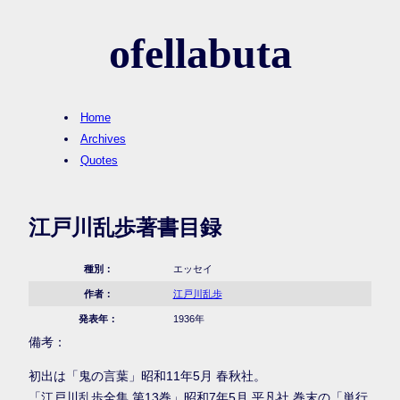
ofellabuta
Home
Archives
Quotes
江戸川乱歩著書目録
種別：
エッセイ
作者：
江戸川乱歩
発表年：
1936年
備考：
初出は「鬼の言葉」昭和11年5月 春秋社。
「江戸川乱歩全集 第13巻」昭和7年5月 平凡社 巻末の「単行