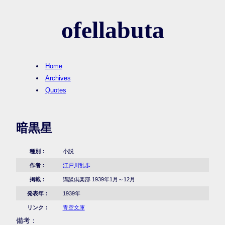
ofellabuta
Home
Archives
Quotes
暗黒星
種別：
小説
作者：
江戸川乱歩
掲載：
講談倶楽部 1939年1月～12月
発表年：
1939年
リンク：
青空文庫
備考：