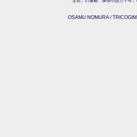
「宝石」の連載「探偵小説三十年」の昭
OSAMU NOMURA / TRICOGIMM