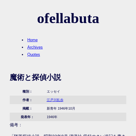
ofellabuta
Home
Archives
Quotes
魔術と探偵小説
種別：
エッセイ
作者：
江戸川乱歩
掲載：
新青年 1946年10月
発表年：
1946年
備考：