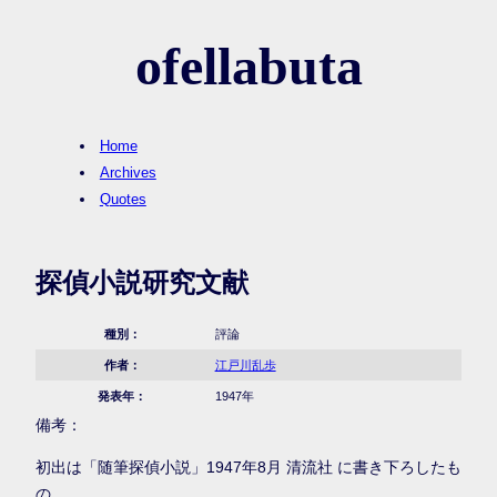
ofellabuta
Home
Archives
Quotes
探偵小説研究文献
種別：
評論
作者：
江戸川乱歩
発表年：
1947年
備考：
初出は「随筆探偵小説」1947年8月 清流社 に書き下ろしたも
の