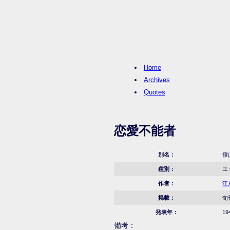
Home
Archives
Quotes
恋愛不能者
別名：
僕
種別：
エ
作者：
江
掲載：
旬
発表年：
19
備考：