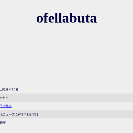
ofellabuta
は恋愛不能者
ッセイ
戸川乱歩
刊ニュース 1949年1月増刊
49年