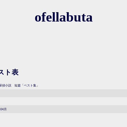
ofellabuta
スト表
探偵小説 短篇「ベスト集」
年04月