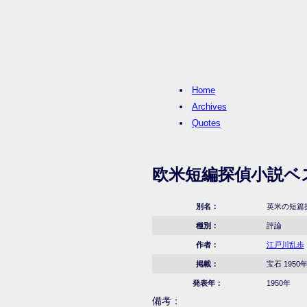
Home
Archives
Quotes
欧米短編探偵小説ベ
別名：
英米の短篇
種別：
評論
作者：
江戸川乱歩
掲載：
宝石 1950
発表年：
1950年
備考：