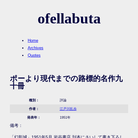
ofellabuta
Home
Archives
Quotes
ポーより現代までの路標的名作九
十冊
種別：
評論
作者：
江戸川乱歩
発表年：
1951年
備考：
「幻影城」1951年5月 岩谷書店 刊本にさいして書き下ろし